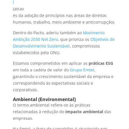
l
(atrav
és da adoção de princípios nas áreas de direitos
humanos, trabalho, meio ambiente e anticorrupção).
Dentro do Pacto, aderiu também ao
Movimento
Ambição 2030 Net Zero
, que prioriza os
Objetivos de
Desenvolvimento Sustentável
, compromissos
estabelecidos pela ONU.
Estamos comprometidos em aplicar as
práticas ESG
em toda a cadeia de valor do
Grupo Emtel
,
garantindo o crescimento sustentável da empresa e
correspondendo às expectativas sociais e
corporativas.
Ambiental (Environmental)
O termo ambiental refere-se às práticas
relacionadas à redução do
impacto ambiental
das
empresas.
Na Emtel, a frota de caminhões é abastecida por