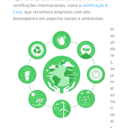
certificações internacionais, como a
certificação B
Corp
, que reconhece empresas com alto
desempenho em aspectos sociais e ambientais.
In
ve
sti
do
re
s,
se
ja
m
el
es
na
ci
on
ai
s