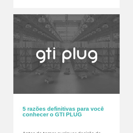
5 razões definitivas para você
conhecer o GTI PLUG