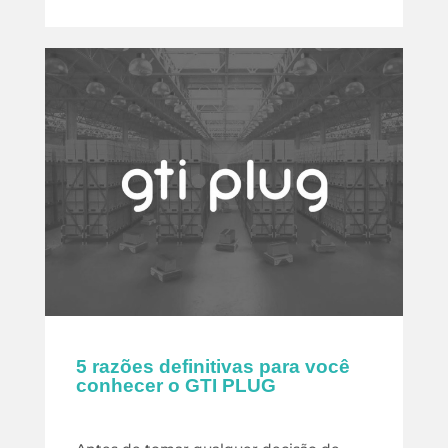
5 razões definitivas para você
conhecer o GTI PLUG