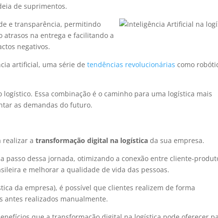
deia de suprimentos.
de e transparência, permitindo
 atrasos na entrega e facilitando a
ctos negativos.
cia artificial, uma série de
tendências revolucionárias
como robóti
io logístico. Essa combinação é o caminho para uma logística mais
entar as demandas do futuro.
 realizar a
transformação digital na logística
da sua empresa.
da passo dessa jornada, otimizando a conexão entre cliente-produt
sileira e melhorar a qualidade de vida das pessoas.
stica da empresa), é possível que clientes realizem de forma
os antes realizados manualmente.
nefícios que a transformação digital na logística pode oferecer p