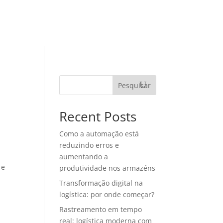
TEGORIAS
MATERIAIS RICOS
CONTATO
Pesquisar
Recent Posts
Como a automação está
reduzindo erros e
aumentando a
 e
produtividade nos armazéns
Transformação digital na
logística: por onde começar?
Rastreamento em tempo
real: logística moderna com