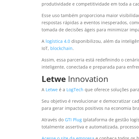
produtividade e competitividade em toda a ca
Esse uso também proporciona maior visibilida
respostas rápidas a eventos inesperados, como
tomada de decisões ágeis para minimizar impa
A
logística 4.0
disponibilizou, além da inteligên
IoT,
blockchain
.
Assim, essa parceria está redefinindo o cenár
inteligente, conectada e preparada para enfr
Letwe
Innovation
A
Letwe
é a
LogTech
que oferece soluções para
Seu objetivo é revolucionar e democratizar ca
para gerar impactos positivos na economia bra
Através do
GTI Plug
(plataforma de gestão logí
totalmente assertiva e automatizada, process
Acesse o site da empresa
e conheça todos os be