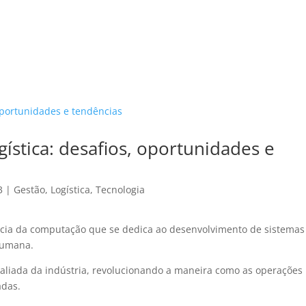
HOME
CA
logística: desafios, oportunidades e
3
|
Gestão
,
Logística
,
Tecnologia
ia da computação que se dedica ao desenvolvimento de sistemas
 humana.
aliada da indústria, revolucionando a maneira como as operações
adas.