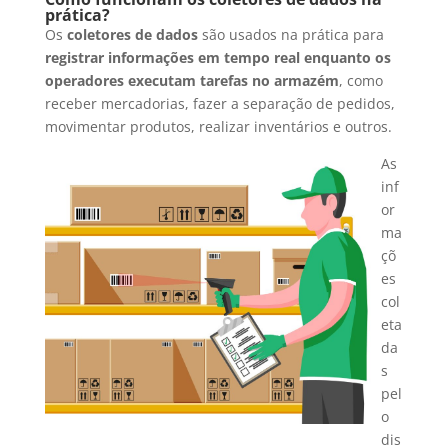
prática?
Os
coletores de dados
são usados na prática para
registrar informações em tempo real enquanto os
operadores executam tarefas no armazém
, como
receber mercadorias, fazer a separação de pedidos,
movimentar produtos, realizar inventários e outros.
As
inf
or
ma
çõ
es
col
eta
da
s
pel
o
dis