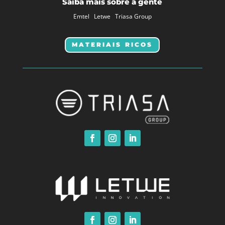
Saiba mais sobre a gente
Emtel
Letwe
Triasa Group
MATERIAIS RICOS