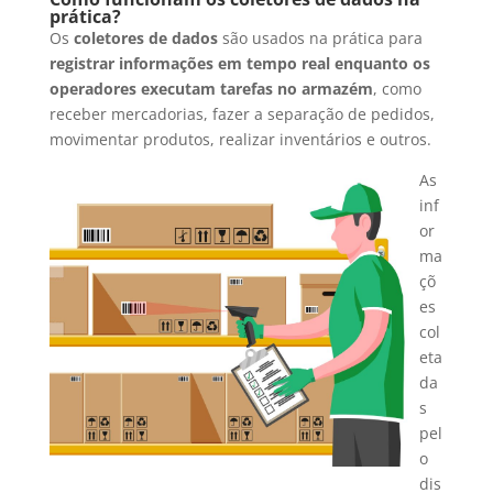
prática?
Os
coletores de dados
são usados na prática para
registrar informações em tempo real enquanto os
operadores executam tarefas no armazém
, como
receber mercadorias, fazer a separação de pedidos,
movimentar produtos, realizar inventários e outros.
As
inf
or
ma
çõ
es
col
eta
da
s
pel
o
dis