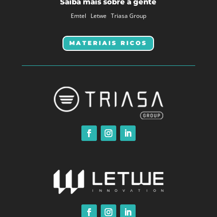
Saiba mais sobre a gente
Emtel
Letwe
Triasa Group
MATERIAIS RICOS