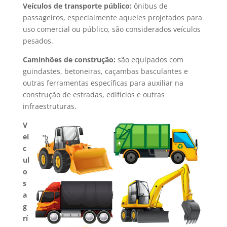
Veículos de transporte público:
ônibus de
passageiros, especialmente aqueles projetados para
uso comercial ou público, são considerados veículos
pesados.
Caminhões de construção:
são equipados com
guindastes, betoneiras, caçambas basculantes e
outras ferramentas específicas para auxiliar na
construção de estradas, edifícios e outras
infraestruturas.
V
eí
c
ul
o
s
a
g
rí