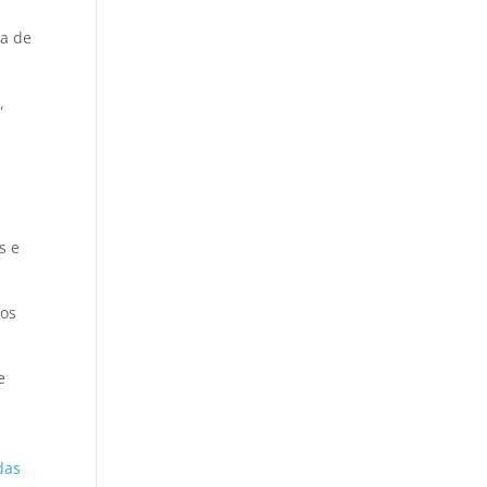
la de
,
s e
los
e
das