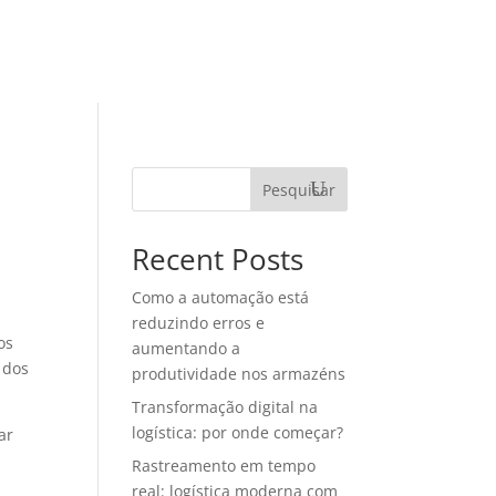
TEGORIAS
MATERIAIS RICOS
CONTATO
Pesquisar
Recent Posts
Como a automação está
reduzindo erros e
os
aumentando a
 dos
produtividade nos armazéns
Transformação digital na
logística: por onde começar?
ar
Rastreamento em tempo
real: logística moderna com