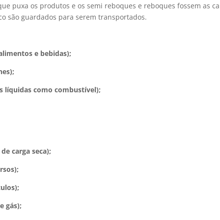
que puxa os produtos e os semi reboques e reboques fossem as ca
co são guardados para serem transportados.
 alimentos e bebidas);
nes);
as líquidas como combustível);
 de carga seca);
rsos);
ulos);
e gás);