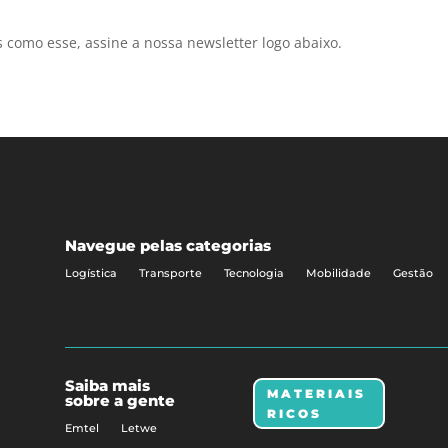
como esse, assine a nossa newsletter logo abaixo.
Navegue pelas categorias
Logística
Transporte
Tecnologia
Mobilidade
Gestão
Saiba mais
MATERIAIS
sobre a gente
RICOS
Emtel
Letwe