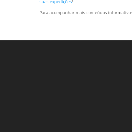
suas expedições
!
Para acompanhar mais conteúdos informativos 