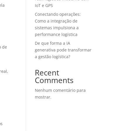
ela
IoT e GPS
Conectando operações:
Como a integração de
sistemas impulsiona a
a
performance logística
De que forma a IA
o de
generativa pode transformar
a gestão logística?
Recent
eal,
Comments
Nenhum comentário para
mostrar.
os