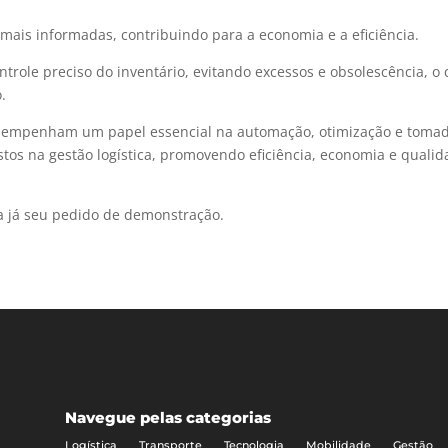
mais informadas, contribuindo para a economia e a eficiência.
trole preciso do inventário, evitando excessos e obsolescência, o
.
sempenham um papel essencial na automação, otimização e toma
stos na gestão logística, promovendo eficiência, economia e quali
a já seu pedido de demonstração.
Navegue pelas categorias
Logística
Transporte
Tecnologia
Mobilidade
Gestão