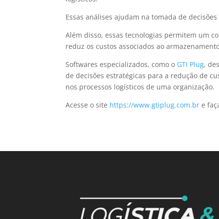
Essas análises ajudam na tomada de decisões 
Além disso, essas tecnologias permitem um con
reduz os custos associados ao armazenamento
Softwares especializados, como o
GTI Plug
, de
de decisões estratégicas para a redução de cu
nos processos logísticos de uma organização.
Acesse o site
https://www.gtiplug.com.br
e faç