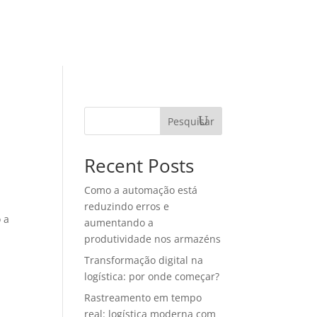
TEGORIAS
MATERIAIS RICOS
CONTATO
Pesquisar
Recent Posts
Como a automação está
reduzindo erros e
 a
aumentando a
produtividade nos armazéns
Transformação digital na
logística: por onde começar?
Rastreamento em tempo
real: logística moderna com