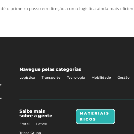
 dê o primeiro passo em direção a uma logística ainda mais eficien
Navegue pelas categorias
Logística
Transporte
Tecnologia
Mobilidade
Gestão
Saiba mais
MATERIAIS
sobre a gente
RICOS
Emtel
Letwe
Triasa Grupo