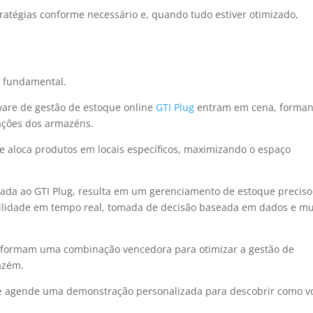
ratégias conforme necessário e, quando tudo estiver otimizado,
é fundamental.
tware de gestão de estoque online
GTI Plug
entram em cena, forma
rações dos armazéns.
 e aloca produtos em locais específicos, maximizando o espaço
ada ao GTI Plug, resulta em um gerenciamento de estoque preciso
abilidade em tempo real, tomada de decisão baseada em dados e mu
formam uma combinação vencedora para otimizar a gestão de
azém.
a e agende uma demonstração personalizada para descobrir como v