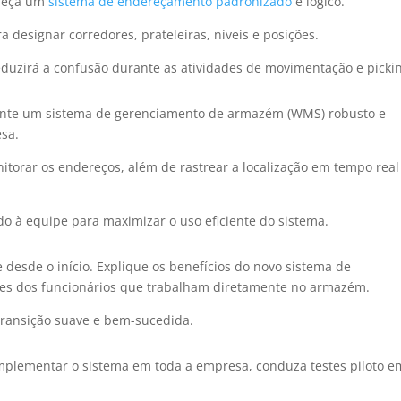
leça um
sistema de endereçamento padronizado
e lógico.
a designar corredores, prateleiras, níveis e posições.
reduzirá a confusão durante as atividades de movimentação e picki
te um sistema de gerenciamento de armazém (WMS) robusto e
sa.
torar os endereços, além de rastrear a localização em tempo real
o à equipe para maximizar o uso eficiente do sistema.
 desde o início. Explique os benefícios do novo sistema de
es dos funcionários que trabalham diretamente no armazém.
 transição suave e bem-sucedida.
mplementar o sistema em toda a empresa, conduza testes piloto e