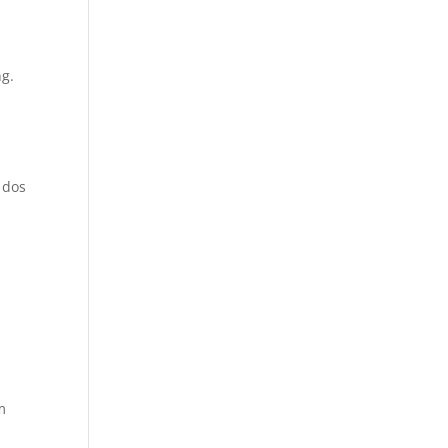
ng.
 dos
m