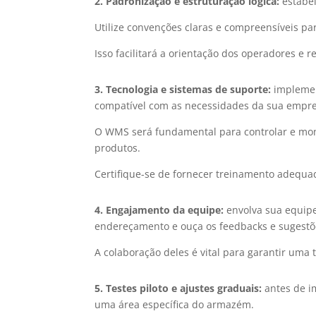
2. Padronização e estruturação lógica:
estabe
Utilize convenções claras e compreensíveis par
Isso facilitará a orientação dos operadores e 
3. Tecnologia e sistemas de suporte:
implemen
compatível com as necessidades da sua empre
O WMS será fundamental para controlar e moni
produtos.
Certifique-se de fornecer treinamento adequad
4. Engajamento da equipe:
envolva sua equipe
endereçamento e ouça os feedbacks e sugestõ
A colaboração deles é vital para garantir uma
5. Testes piloto e ajustes graduais:
antes de i
uma área específica do armazém.