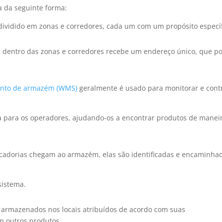
a da seguinte forma:
ividido em zonas e corredores, cada um com um propósito específ
l dentro das zonas e corredores recebe um endereço único, que p
ento de armazém (WMS)
geralmente é usado para monitorar e cont
a para os operadores, ajudando-os a encontrar produtos de manei
adorias chegam ao armazém, elas são identificadas e encaminha
sistema.
 armazenados nos locais atribuídos de acordo com suas
m outros produtos.