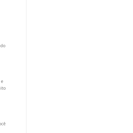
ndo
 e
ito
ocê