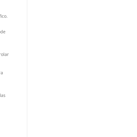
ico.
ode
rolar
ra
das