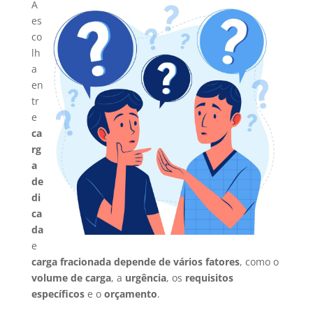
A
es
co
lh
a
en
tr
e
ca
rg
a
de
di
ca
da
e
carga fracionada
depende de vários fatores
, como o
volume de carga
, a
urgência
, os
requisitos
específicos
e o
orçamento
.