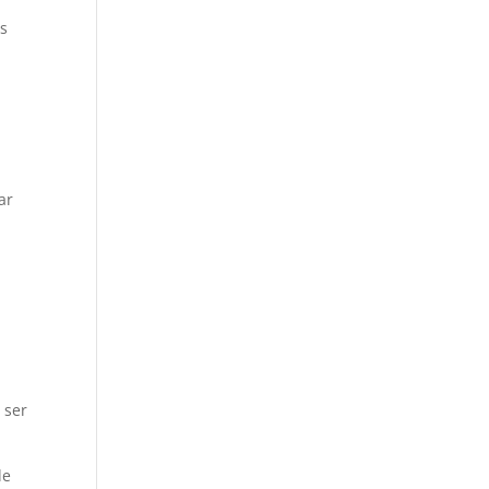
as
ar
 ser
de