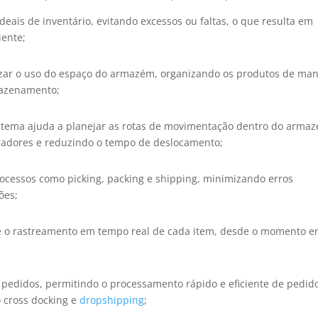
eais de inventário, evitando excessos ou faltas, o que resulta em
iente;
ar o uso do espaço do armazém, organizando os produtos de man
mazenamento;
stema ajuda a planejar as rotas de movimentação dentro do arma
eradores e reduzindo o tempo de deslocamento;
cessos como picking, packing e shipping, minimizando erros
ões;
e o rastreamento em tempo real de cada item, desde o momento 
e pedidos, permitindo o processamento rápido e eficiente de pedid
o cross docking e
dropshipping
;