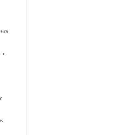
eira
zém,
em
os