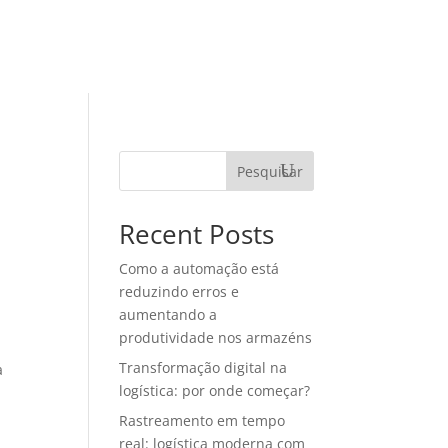
TEGORIAS
MATERIAIS RICOS
CONTATO
Pesquisar
Recent Posts
Como a automação está
reduzindo erros e
aumentando a
produtividade nos armazéns
Transformação digital na
a
logística: por onde começar?
Rastreamento em tempo
real: logística moderna com