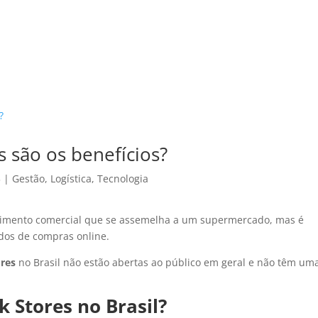
HOME
CA
s são os benefícios?
3
|
Gestão
,
Logística
,
Tecnologia
cimento comercial que se assemelha a um supermercado, mas é
dos de compras online.
ores
no Brasil não estão abertas ao público em geral e não têm um
 Stores no Brasil?