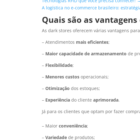
Tecnologias RFID que você precisa conhecer! 
A logística no e-commerce brasileiro: estraté
Quais são as vantagens 
As dark stores oferecem várias vantagens para
– Atendimentos
mais eficientes
;
–
Maior capacidade de armazenamento
de pr
–
Flexibilidade
;
–
Menores custos
operacionais;
–
Otimização
dos estoques;
–
Experiência
do cliente
aprimorada
.
Já para os clientes que optam por fazer compr
– Maior
conveniência
;
–
Variedade
de produtos;