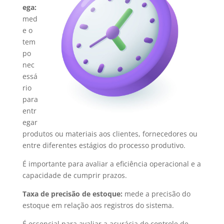
ega:
med
e o
tem
po
nec
essá
rio
para
entr
egar
produtos ou materiais aos clientes, fornecedores ou
entre diferentes estágios do processo produtivo.
É importante para avaliar a eficiência operacional e a
capacidade de cumprir prazos.
Taxa de precisão de estoque:
mede a precisão do
estoque em relação aos registros do sistema.
É essencial para avaliar a acurácia do controle de