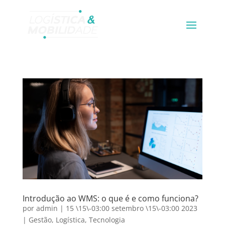
Introdução ao WMS: o que é e como funciona?
por
admin
|
15 \15\-03:00 setembro \15\-03:00 2023
|
Gestão
,
Logística
,
Tecnologia