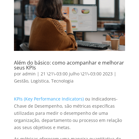
Além do básico: como acompanhar e melhorar
seus KPIs
por
admin
|
21 \21\-03:00 julho \21\-03:00 2023
|
Gestão
,
Logística
,
Tecnologia
KPIs (Key Performance Indicators)
ou Indicadores-
Chave de Desempenho, são métricas específicas
utilizadas para medir o desempenho de uma
organização, departamento ou processo em relação
aos seus objetivos e metas.
As métricas oferecem uma maneira quantitativa de