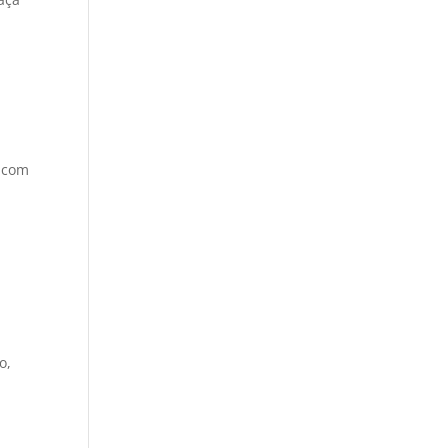
r com
o,