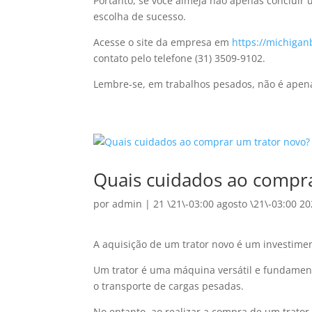
Portanto, se você almeja não apenas concluir 
escolha de sucesso.
Acesse o site da empresa em
https://michigan
contato pelo telefone (31) 3509-9102.
Lembre-se, em trabalhos pesados, não é apena
Quais cuidados ao compr
por
admin
|
21 \21\-03:00 agosto \21\-03:00 2
A aquisição de um trator novo é um investiment
Um trator é uma máquina versátil e fundamenta
o transporte de cargas pesadas.
No entanto, ao realizar a compra de um trator 