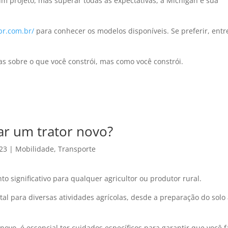
um projeto, mas superar todas as expectativas, a Michigan é sua
br.com.br/
para conhecer os modelos disponíveis. Se preferir, ent
s sobre o que você constrói, mas como você constrói.
ar um trator novo?
023
|
Mobilidade
,
Transporte
o significativo para qualquer agricultor ou produtor rural.
l para diversas atividades agrícolas, desde a preparação do solo 
novo, é essencial ter cuidados específicos para garantir que você 