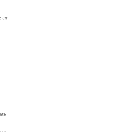
re em
até
faça