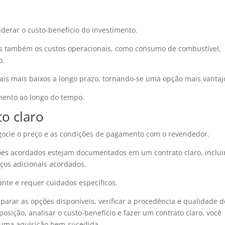
derar o custo-benefício do investimento.
 mas também os custos operacionais, como consumo de combustível,
o.
ais mais baixos a longo prazo, tornando-se uma opção mais vantaj
imento ao longo do tempo.
o claro
egocie o preço e as condições de pagamento com o revendedor.
ções acordados estejam documentados em um contrato claro, inclu
iços adicionais acordados.
nte e requer cuidados específicos.
parar as opções disponíveis, verificar a procedência e qualidade d
osição, analisar o custo-benefício e fazer um contrato claro, você
 uma aquisição bem-sucedida.