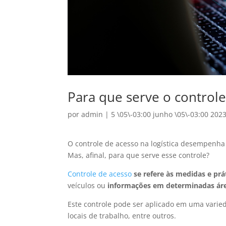
Para que serve o controle
por
admin
|
5 \05\-03:00 junho \05\-03:00 202
O controle de acesso na logística desempenh
Mas, afinal, para que serve esse controle?
Controle de acesso
se refere às medidas e pr
veículos ou
informações em determinadas ár
Este controle pode ser aplicado em uma vari
locais de trabalho, entre outros.