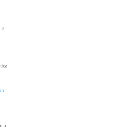
 a
tica.
do
o o