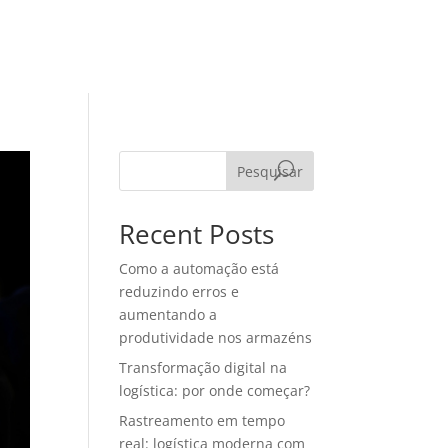
EGORIAS
MATERIAIS RICOS
CONTATO
Pesquisar
Recent Posts
Como a automação está
reduzindo erros e
aumentando a
produtividade nos armazéns
Transformação digital na
logística: por onde começar?
Rastreamento em tempo
real: logística moderna com