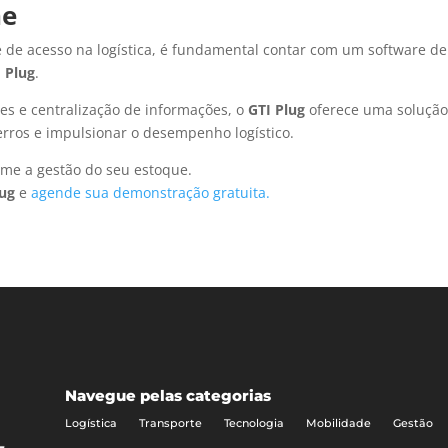
ne
le de acesso na logística, é fundamental contar com um software de
 Plug
.
s e centralização de informações, o
GTI Plug
oferece uma soluçã
 erros e impulsionar o desempenho logístico.
me a gestão do seu estoque.
lug
e
agende sua demonstração gratuita.
Navegue pelas categorias
Logística
Transporte
Tecnologia
Mobilidade
Gestão