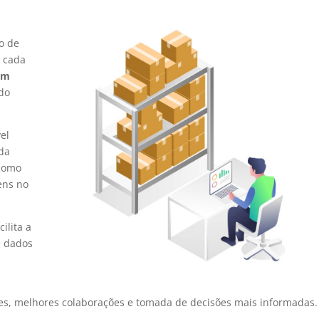
ão de
 cada
tem
do
vel
da
 como
ens no
ilita a
e dados
zes, melhores colaborações e tomada de decisões mais informadas.