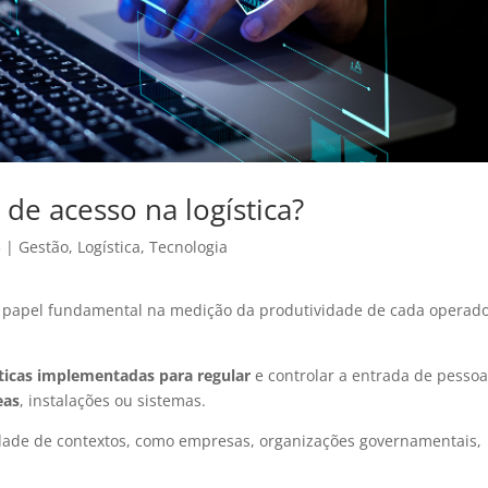
 de acesso na logística?
3
|
Gestão
,
Logística
,
Tecnologia
a papel fundamental na medição da produtividade de cada operado
áticas implementadas para regular
e controlar a entrada de pessoa
eas
, instalações ou sistemas.
edade de contextos, como empresas, organizações governamentais,