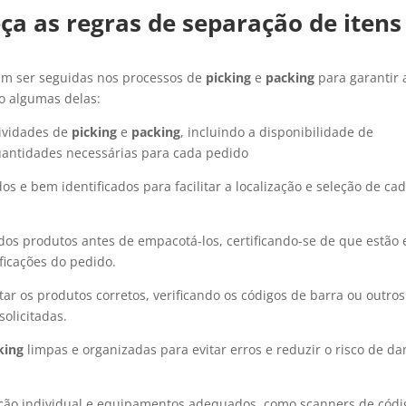
ça as regras de separação de itens
vem ser seguidas nos processos de
picking
e
packing
para garantir 
ão algumas delas:
ividades de
picking
e
packing
, incluindo a disponibilidade de
quantidades necessárias para cada pedido
 e bem identificados para facilitar a localização e seleção de ca
 dos produtos antes de empacotá-los, certificando-se de que estão
ficações do pedido.
ar os produtos corretos, verificando os códigos de barra ou outros
olicitadas.
king
limpas e organizadas para evitar erros e reduzir o risco de d
ção individual e equipamentos adequados, como scanners de códi