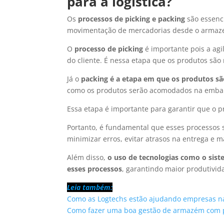
para a logística?
Os
processos de picking e packing
são essenci
movimentação de mercadorias desde o armazena
O
processo de picking
é importante pois a agil
do cliente. É nessa etapa que os produtos são
Já o
packing
é a etapa em que os produtos sã
como os produtos serão acomodados na embalag
Essa etapa é importante para garantir que o pr
Portanto, é fundamental que esses processos s
minimizar erros, evitar atrasos na entrega e 
Além disso,
o uso de tecnologias como o si
esses processos
, garantindo maior produtivid
Leia também:
Como as Logtechs estão ajudando empresas n
Como fazer uma boa gestão de armazém com 