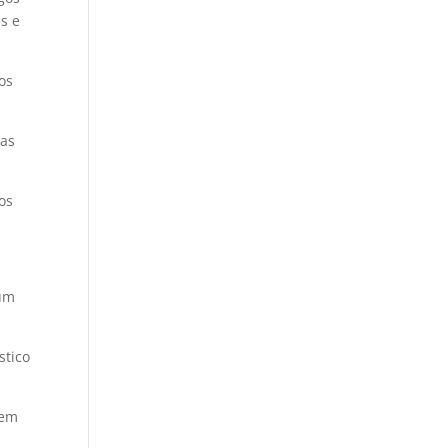
es e
os
cas
os
 um
gem