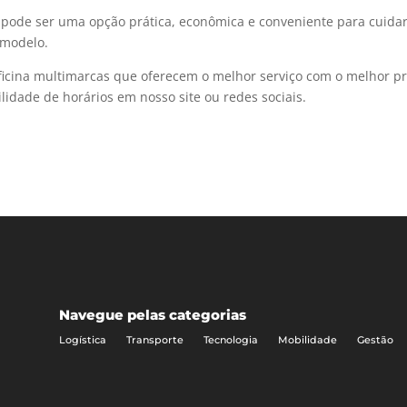
 pode ser uma opção prática, econômica e conveniente para cuida
 modelo.
cina multimarcas que oferecem o melhor serviço com o melhor pr
idade de horários em nosso site ou redes sociais.
Navegue pelas categorias
Logística
Transporte
Tecnologia
Mobilidade
Gestão