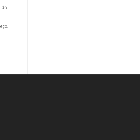
r do
eço.