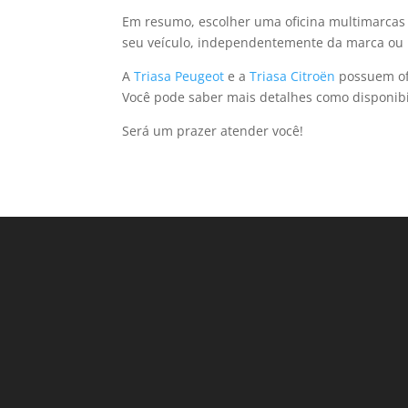
Em resumo, escolher uma oficina multimarcas
seu veículo, independentemente da marca ou
A
Triasa Peugeot
e a
Triasa Citroën
possuem ofi
Você pode saber mais detalhes como disponibil
Será um prazer atender você!