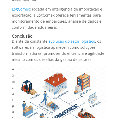
LogComex
: Focada em inteligência de importação e
exportação, a LogComex oferece ferramentas para
monitoramento de embarques, análise de dados e
conformidade aduaneira.
Conclusão
Diante da constante
evolução do setor logístico
, os
softwares na logística aparecem como soluções
transformadoras, promovendo eficiência e agilidade
mesmo com os desafios da gestão de setores.
A
o
in
c
o
r
p
o
r