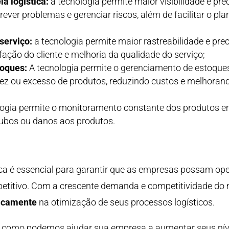
ia logística:
a tecnologia permite maior visibilidade e p
rever problemas e gerenciar riscos, além de facilitar o pl
serviço:
a tecnologia permite maior rastreabilidade e pre
fação do cliente e melhoria da qualidade do serviço;
toques:
A tecnologia permite o gerenciamento de estoques
ez ou excesso de produtos, reduzindo custos e melhorand
ogia permite o monitoramento constante dos produtos em
oubos ou danos aos produtos.
a é essencial para garantir que as empresas possam oper
titivo. Com a crescente demanda e competitividade do m
gicamente
na otimização de seus processos logísticos.
 como podemos ajudar sua empresa a aumentar seus nívei