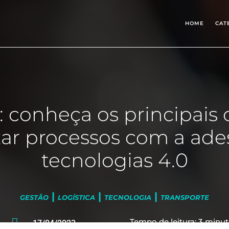
HOME
CAT
: conheça os principais 
ar processos com a ade
tecnologias 4.0
|
|
|
GESTÃO
LOGÍSTICA
TECNOLOGIA
TRANSPORTE

Tempo de leitura:
3
minut
17/04/2023