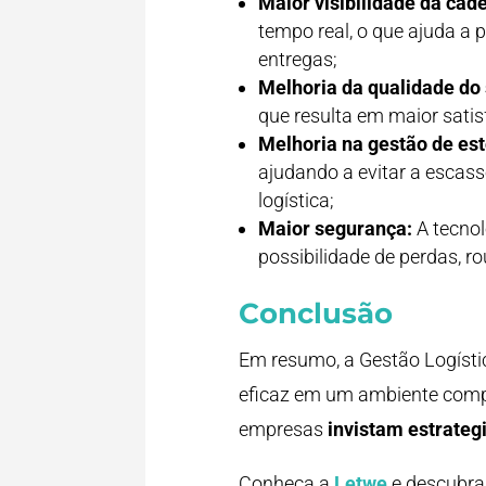
Maior visibilidade da cade
tempo real, o que ajuda a p
entregas;
Melhoria da qualidade do 
que resulta em maior satis
Melhoria na gestão de es
ajudando a evitar a escass
logística;
Maior segurança:
A tecnol
possibilidade de perdas, r
Conclusão
Em resumo, a Gestão Logístic
eficaz em um ambiente compe
empresas
invistam estrate
Conheça a
Letwe
e descubra