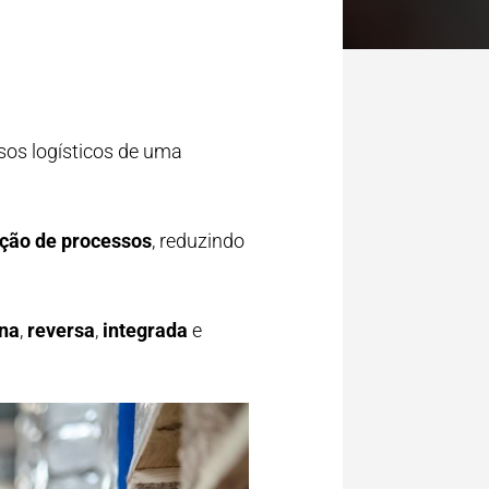
sos logísticos de uma
ação de processos
, reduzindo
rna
,
reversa
,
integrada
e