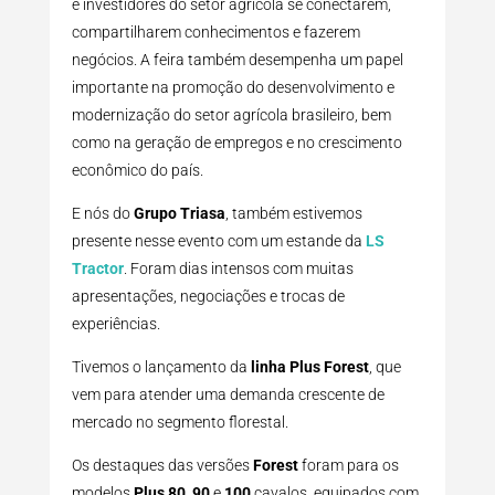
e investidores do setor agrícola se conectarem,
compartilharem conhecimentos e fazerem
negócios. A feira também desempenha um papel
importante na promoção do desenvolvimento e
modernização do setor agrícola brasileiro, bem
como na geração de empregos e no crescimento
econômico do país.
E nós do
Grupo Triasa
, também estivemos
presente nesse evento com um estande da
LS
Tractor
. Foram dias intensos com muitas
apresentações, negociações e trocas de
experiências.
Tivemos o lançamento da
linha Plus Forest
, que
vem para atender uma demanda crescente de
mercado no segmento florestal.
Os destaques das versões
Forest
foram para os
modelos
Plus 80
,
90
e
100
cavalos, equipados com