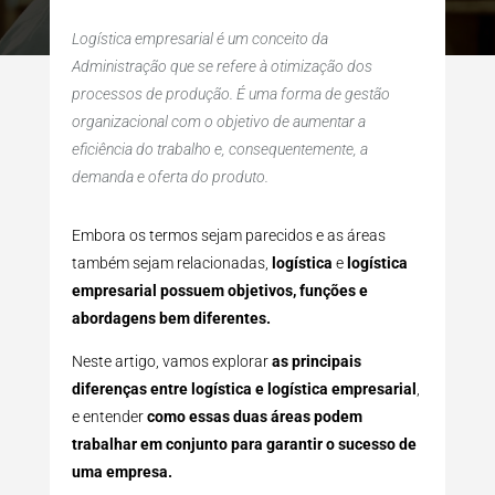
Logística empresarial é um conceito da
Administração que se refere à otimização dos
processos de produção. É uma forma de gestão
organizacional com o objetivo de aumentar a
eficiência do trabalho e, consequentemente, a
demanda e oferta do produto.
Embora os termos sejam parecidos e as áreas
também sejam relacionadas,
logística
e
logística
empresarial
possuem objetivos, funções e
abordagens bem diferentes.
Neste artigo, vamos explorar
as principais
diferenças entre logística e logística empresarial
,
e entender
como essas duas áreas podem
trabalhar em conjunto para garantir o sucesso de
uma empresa.