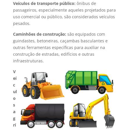
Veículos de transporte público:
ônibus de
passageiros, especialmente aqueles projetados para
uso comercial ou público, são considerados veículos
pesados.
Caminhões de construção:
são equipados com
guindastes, betoneiras, caçambas basculantes e
outras ferramentas específicas para auxiliar na
construção de estradas, edifícios e outras
infraestruturas.
V
eí
c
ul
o
s
a
g
rí