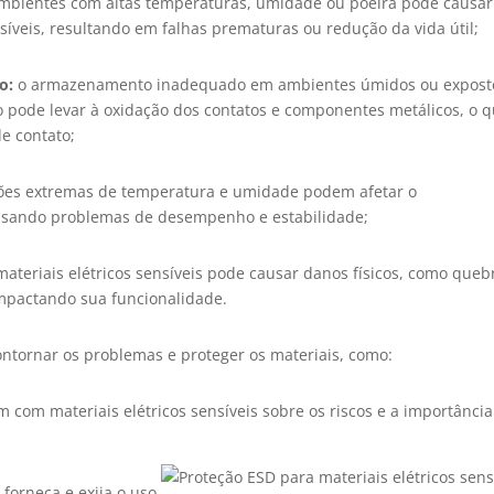
mbientes com altas temperaturas, umidade ou poeira pode causar
íveis, resultando em falhas prematuras ou redução da vida útil;
o:
o armazenamento inadequado em ambientes úmidos ou expost
o pode levar à oxidação dos contatos e componentes metálicos, o 
de contato;
ções extremas de temperatura e umidade podem afetar o
usando problemas de desempenho e estabilidade;
ateriais elétricos sensíveis pode causar danos físicos, como queb
mpactando sua funcionalidade.
ntornar os problemas e proteger os materiais, como:
m com materiais elétricos sensíveis sobre os riscos e a importânci
:
forneça e exija o uso