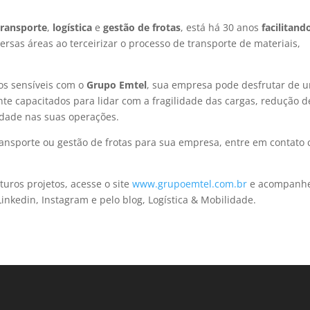
transporte
,
logística
e
gestão de frotas
, está há 30 anos
facilitand
ersas áreas ao terceirizar o processo de transporte de materiais,
cos sensíveis com o
Grupo Emtel
, sua empresa pode desfrutar de 
nte capacitados para lidar com a fragilidade das cargas, redução d
idade nas suas operações.
 transporte ou gestão de frotas para sua empresa, entre em contato
uros projetos, acesse o site
www.grupoemtel.com.br
e acompanh
inkedin, Instagram e pelo blog, Logística & Mobilidade.