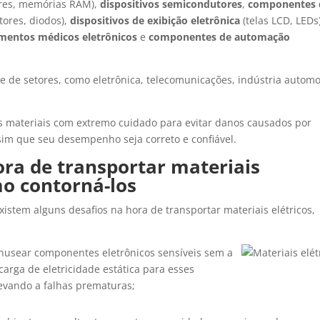
dores, memórias RAM),
dispositivos semicondutores
,
componentes 
tores, diodos),
dispositivos de exibição eletrônica
(telas LCD, LEDs)
mentos médicos eletrônicos
e
componentes de automação
 de setores, como eletrônica, telecomunicações, indústria automo
 materiais com extremo cuidado para evitar danos causados por
ssim que seu desempenho seja correto e confiável.
ora de transportar materiais
mo contorná-los
existem alguns desafios na hora de transportar materiais elétricos,
usear componentes eletrônicos sensíveis sem a
arga de eletricidade estática para esses
 levando a falhas prematuras;