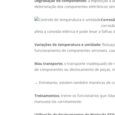
Degradação de componentes:
a exposição a a
deterioração dos componentes eletrônicos sens
Corrosã
corrosã
afeta a conexão elétrica e pode levar a falhas 
Variações de temperatura e umidade:
flutua
funcionamento de componentes sensíveis, ca
Mau transporte:
o transporte inadequado de m
de componentes ou deslocamento de peças, i
→ Entretanto, existem também maneiras de co
Treinamentos:
treine os funcionários que lida
manuseá-los corretamente;
Utilização de Equipamentos de Proteção ESD