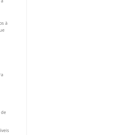
 a
os à
que
ra
a de