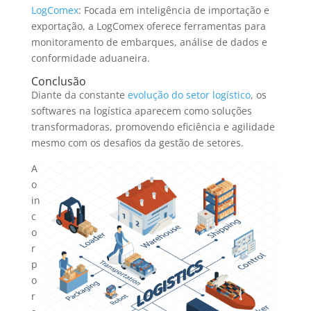
LogComex
: Focada em inteligência de importação e
exportação, a LogComex oferece ferramentas para
monitoramento de embarques, análise de dados e
conformidade aduaneira.
Conclusão
Diante da constante
evolução do setor logístico
, os
softwares na logística aparecem como soluções
transformadoras, promovendo eficiência e agilidade
mesmo com os desafios da gestão de setores.
A
o
in
c
o
r
p
o
r