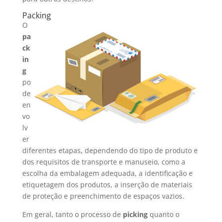
Packing
O
pa
ck
in
g
po
de
en
vo
lv
er
diferentes etapas, dependendo do tipo de produto e
dos requisitos de transporte e manuseio, como a
escolha da embalagem adequada, a identificação e
etiquetagem dos produtos, a inserção de materiais
de proteção e preenchimento de espaços vazios.
Em geral, tanto o processo de
picking
quanto o