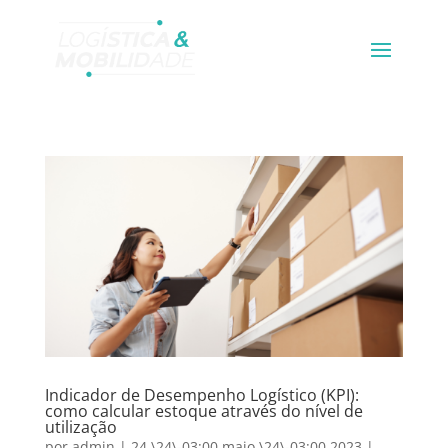
Indicador de Desempenho Logístico (KPI):
como calcular estoque através do nível de
utilização
por
admin
|
24 \24\-03:00 maio \24\-03:00 2023
|