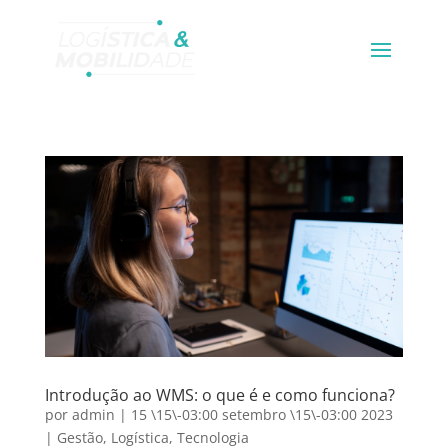
Introdução ao WMS: o que é e como funciona?
por
admin
|
15 \15\-03:00 setembro \15\-03:00 2023
|
Gestão
,
Logística
,
Tecnologia