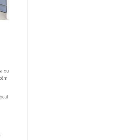
sa ou
azém
ocal
e