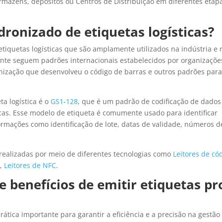
mazéns, depósitos ou Centros de Distribuição em diferentes etap
ronizado de etiquetas logísticas?
tiquetas logísticas que são amplamente utilizados na indústria e 
nte seguem padrões internacionais estabelecidos por organizaçõe
nização que desenvolveu o código de barras e outros padrões par
a logística é o
GS1-128
, que é um padrão de codificação de dados
cas. Esse modelo de etiqueta é comumente usado para identificar
formações como identificação de lote, datas de validade, números d
 realizadas por meio de diferentes tecnologias como
Leitores de có
R
,
Leitores de NFC
.
 benefícios de emitir etiquetas pr
ática importante para garantir a eficiência e a precisão na gestão