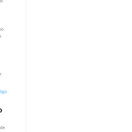
as
no
s
a
e
digo
o
 de