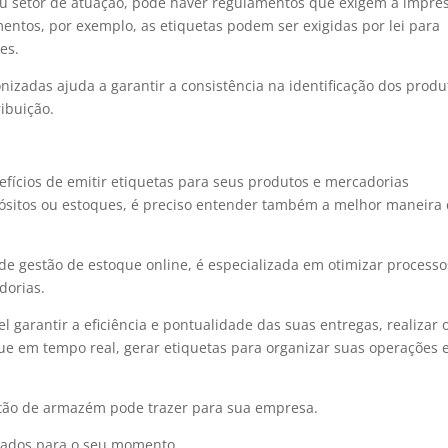
 setor de atuação, pode haver regulamentos que exigem a impre
mentos, por exemplo, as etiquetas podem ser exigidas por lei para
es.
nizadas ajuda a garantir a consistência na identificação dos produ
ibuição.
fícios de emitir etiquetas para seus produtos e mercadorias
ósitos ou estoques, é preciso entender também a melhor maneira
e de gestão de estoque online, é especializada em otimizar process
dorias.
garantir a eficiência e pontualidade das suas entregas, realizar 
e em tempo real, gerar etiquetas para organizar suas operações 
stão de armazém pode trazer para sua empresa.
zados para o seu momento.