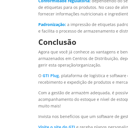
Conformidade regulatória:
dependendo do seu
de etiquetas para os produtos. No caso de ali
fornecer informações nutricionais e ingredient
Padronização:
a impressão de etiquetas padro
e facilita o processo de armazenamento e distr
Conclusão
Agora que você já conhece as vantagens e bene
armazenados em Centros de Distribuição, dep
gerir esta operação/organização.
O
GTI Plug
, plataforma de logística e softwar
recebimento e expedição de produtos e merca
Com a gestão de armazém adequada, é possível 
acompanhamento do estoque e nível de estoqu
muito mais!
Invista nos benefícios que um software de ge
Visite o site do GTI
e receba planos personali