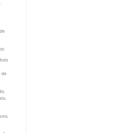
.
 de
dos:
oduto
o de
ão,
uto,
 uso,