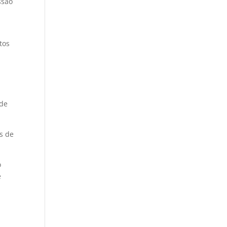
ssão
tos
 de
os de
o
e