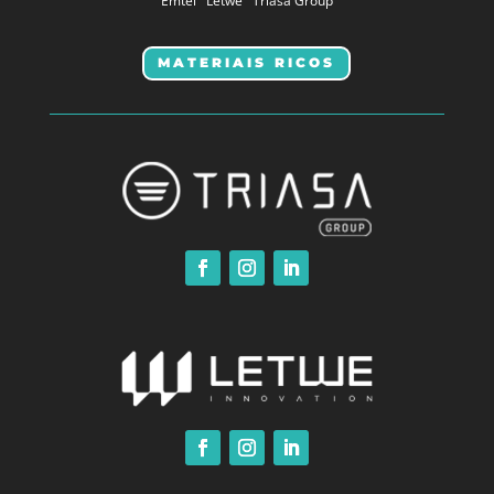
Emtel
Letwe
Triasa Group
MATERIAIS RICOS