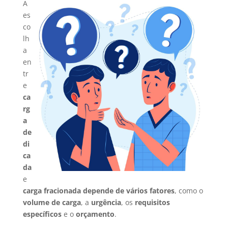
A
es
co
lh
a
en
tr
e
ca
rg
a
de
di
ca
da
e
carga fracionada
depende de vários fatores
, como o
volume de carga
, a
urgência
, os
requisitos
específicos
e o
orçamento
.