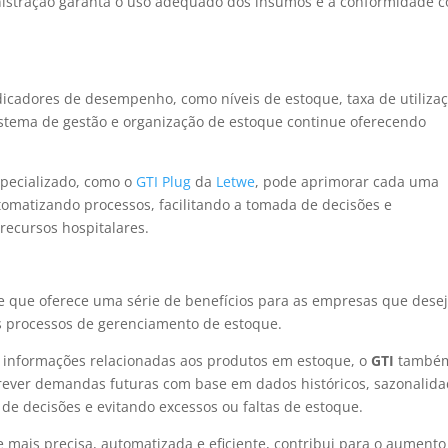
inistração garanta o uso adequado dos insumos e a conformidade 
dicadores de desempenho, como níveis de estoque, taxa de utiliza
sistema de gestão e organização de estoque continue oferecendo
pecializado, como o
GTI Plug
da
Letwe
, pode aprimorar cada uma
tomatizando processos, facilitando a tomada de decisões e
recursos hospitalares.
e que oferece uma série de benefícios para as empresas que dese
us processos de gerenciamento de estoque.
s informações relacionadas aos produtos em estoque, o
GTI
també
 prever demandas futuras com base em dados históricos, sazonalida
de decisões e evitando excessos ou faltas de estoque.
 mais precisa, automatizada e eficiente, contribui para o aumento