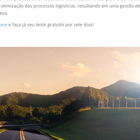
a otimização dos processos logísticos, resultando em uma gestão d
esa.
ware
e faça já seu teste gratuito por sete dias!