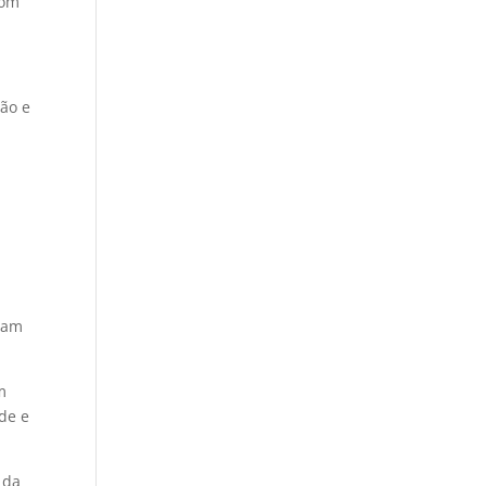
com
ção e
jam
m
de e
 da