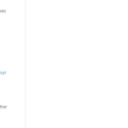
pas
sar
frer