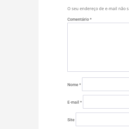
O seu endereço de e-mail não s
Comentário
*
Nome
*
E-mail
*
Site